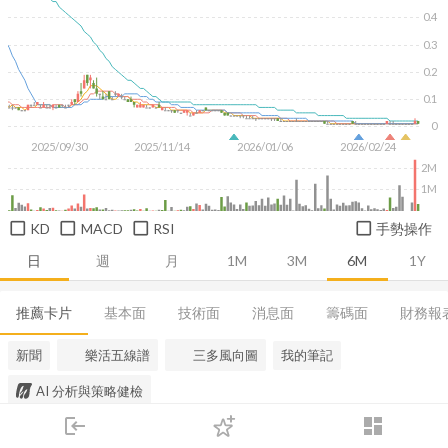
0.4
0.3
0.2
0.1
0
2025/09/30
2025/11/14
2026/01/06
2026/02/24
2M
1M
KD
MACD
RSI
手勢操作
日
週
月
1M
3M
6M
1Y
推薦卡片
基本面
技術面
消息面
籌碼面
財務報
新聞
樂活五線譜
三多風向圖
我的筆記
AI 分析與策略健檢
login
dashboard
市場
追蹤
下單
交易
登入