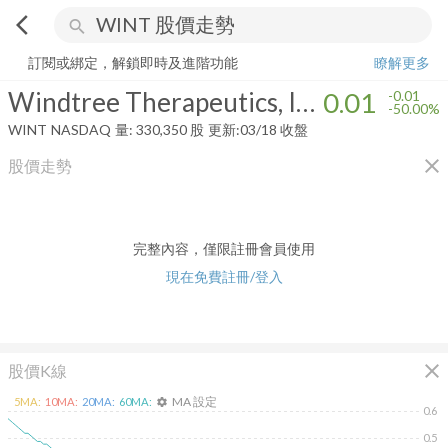
arrow_back_ios
search
Windtree Therapeutics, Inc.
0.01
-50.00%
量:
330,350
股
訂閱或綁定，解鎖即時及進階功能
瞭解更多
Windtree Therapeutics, Inc.
0.01
-0.01
-50.00%
WINT
NASDAQ
量:
330,350
股
更新:
03/18 收盤
close
股價走勢
完整內容，僅限註冊會員使用
現在免費註冊/登入
close
股價K線
MA 設定
5
MA:
10
MA:
20
MA:
60
MA:
settings
0.6
0.5