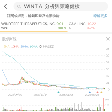
arrow_back_ios
search
訂閱或綁定，解鎖即時及進階功能
瞭解更多
WINDTREE THERAPEUTICS, INC.
0.01
C3.AI, INC.
10.22
WINT
-50.00%
AI
3.65%
close
股價K線
MA 設定
5
MA:
10
MA:
20
MA:
60
MA:
settings
0.6
0.5
0.4
0.3
0.2
0.1
0
2025/09/30
2025/11/14
2026/01/06
2026/02/24
2M
1M