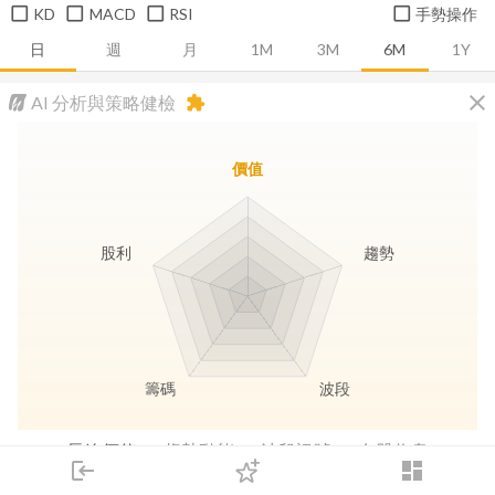
KD
MACD
RSI
手勢操作
日
週
月
1M
3M
6M
1Y
close
AI 分析與策略健檢
extension
價值
股利
趨勢
籌碼
波段
長線價值
趨勢動能
波段訊號
存股收息
login
dashboard
市場
追蹤
下單
交易
登入