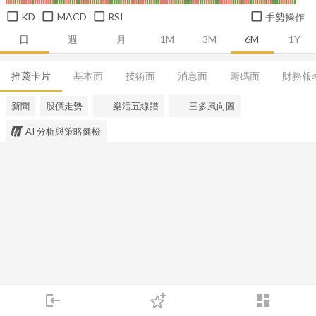
KD
MACD
RSI
手勢操作
日
週
月
1M
3M
6M
1Y
推薦卡片
基本面
技術面
消息面
籌碼面
財務報
新聞
股價走勢
樂活五線譜
三多風向圖
AI 分析與策略健檢
login
dashboard
市場
追蹤
下單
交易
登入