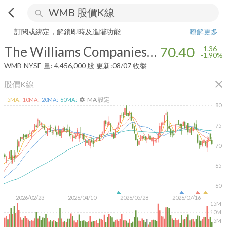
arrow_back_ios
search
The Williams Companies, Inc.
70.40
-1.90%
量:
4,456,000
股
訂閱或綁定，解鎖即時及進階功能
瞭解更多
The Williams Companies, Inc.
70.40
-1.36
-1.90%
WMB
NYSE
量:
4,456,000
股
更新:
08/07 收盤
close
股價K線
MA 設定
5
MA:
10
MA:
20
MA:
60
MA:
settings
80
75
70
65
60
2026/02/23
2026/04/10
2026/05/28
2026/07/16
15M
10M
5M