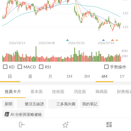
120
110
2026/02/19
2026/04/08
2026/05/26
2026/07/14
40M
20M
KD
MACD
RSI
手勢操作
日
週
月
1M
3M
6M
1Y
推薦卡片
基本面
技術面
消息面
籌碼面
財務報
新聞
樂活五線譜
三多風向圖
我的筆記
AI 分析與策略健檢
login
dashboard
市場
追蹤
下單
交易
登入