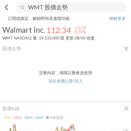
arrow_back_ios
search
Walmart Inc.
112.34
+
0.71%
量:
19,533,000
股
訂閱或綁定，解鎖即時及進階功能
瞭解更多
Walmart Inc.
112.34
+
0.79
0.71%
WMT
NASDAQ
量:
19,533,000
股
更新:
08/05 收盤
close
股價走勢
完整內容，僅限註冊會員使用
現在免費註冊/登入
close
股價K線
MA 設定
5
MA:
10
MA:
20
MA:
60
MA:
settings
130