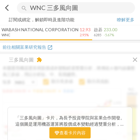
arrow_back_ios
search
訂閱或綁定，解鎖即時及進階功能
瞭解更多
WABASH NATIONAL CORPORATION
12.93
啟碁
233.00
WNC
2.95%
6285
-5.67%
前往相關富果研究報告
open_in_new
close
三多風向圖
extension
本圖運用機器運算將股價成本變動經過雙重分析，將傳統 6 條均線彙整
為三多線，用以分析短、中、長期趨勢。
顯示長多線
顯示高低點
短多
H.C.
arrow_drop_up
arrow_drop_up
短多線:
1426.00
中多線:
1366.85
長多線:
-
1496.0
1,400
1474.0
1195.22
1185.26
1,200
1155.38
1100.60
「三多風向圖」卡片，為長予投資學院與富果合作開發。
1140.44
1130.48
1120.52
1060.76
1,000
這個圖是運用機器運算將股價成本變動經過雙重分析，把
899.40
傳統 6 條均線彙整為三多線，用以分析短、中、長期股價
查看卡片內容
800
1426.0
812.75
趨勢。