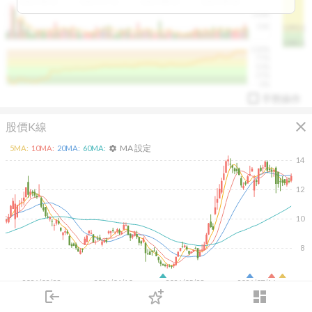
2025/04/23
2025/07/16
2025/08/20
2025/09/24
100K
50K
1393.1
1381.1
%
100%
%
75%
%
50%
%
25%
%
0%
手勢操作
close
股價K線
MA 設定
5
MA:
10
MA:
20
MA:
60
MA:
settings
14
12
arrow_drop_up
PL 指標:
94.88
%
10
8
2026/02/23
2026/04/10
2026/05/28
2026/07/16
6M
login
dashboard
4M
市場
追蹤
下單
交易
登入