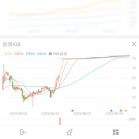
1400
具，讓投資判斷更有依據、更有信心。
1300
1200
1100
1000
900
2025/08
2025/09
2025/10
close
股價K線
MA 設定
5
MA:
10
MA:
20
MA:
60
MA:
settings
75
70
65
60
55
50
2025/05/02
2025/06/20
2025/08/07
2025/09/24
20M
10M
login
dashboard
市場
追蹤
下單
交易
登入
KD
MACD
RSI
手勢操作