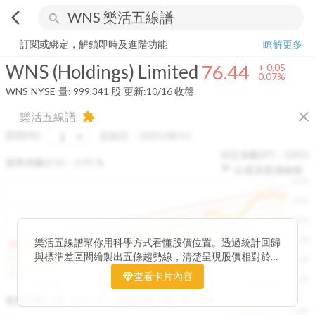
arrow_back_ios
search
WNS (Holdings) Limited
76.44
+
0.07%
量:
999,341
股
訂閱或綁定，解鎖即時及進階功能
瞭解更多
WNS (Holdings) Limited
76.44
+
0.05
0.07%
WNS
NYSE
量:
999,341
股
更新:
10/16 收盤
close
樂活五線譜
extension
區間(年)
起始日：
2025/08/11
決定係數(R²)：
0.815
變異係數(CV)：
2.91
%
以還原股價繪製
1500
1400
1300
1200
樂活五線譜幫你用科學方式看懂股價位置。透過統計回歸
與標準差區間繪製出五條趨勢線，清楚呈現股價相對於長
1100
期均衡區間的位置。當股價落在上方紅色區間，代表股價
查看卡片內容
1000
已偏離長期平均、短線可能過熱；反之，若接近下方綠色
2025/08
2025/09
2025/09
2025/10
區間，則可能出現被低估的買進機會。五線譜不只是技術
收盤距離上限:
10.17
%
收盤距離下限:
38.09
%
1500
分析，更是幫助你掌握「合理價帶」與「長期趨勢」的工