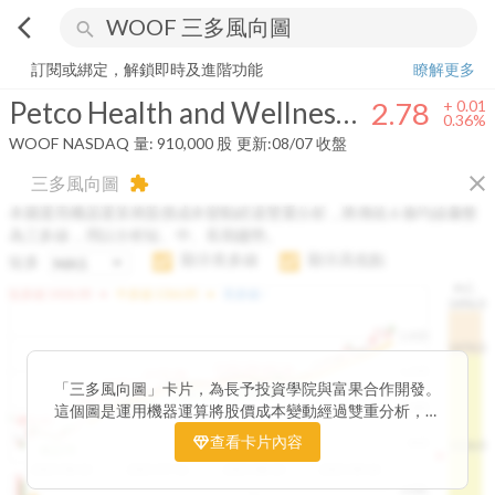
arrow_back_ios
search
Petco Health and Wellness Company, Inc.
2.78
+
0.36%
量:
910,000
訂閱或綁定，解鎖即時及進階功能
瞭解更多
Petco Health and Wellness Company, Inc.
2.78
+
0.01
0.36%
WOOF
NASDAQ
量:
910,000
股
更新:
08/07 收盤
close
三多風向圖
extension
本圖運用機器運算將股價成本變動經過雙重分析，將傳統 6 條均線彙整
為三多線，用以分析短、中、長期趨勢。
顯示長多線
顯示高低點
短多
H.C.
arrow_drop_up
arrow_drop_up
短多線:
1426.00
中多線:
1366.85
長多線:
-
1496.0
1,400
1474.0
1195.22
1185.26
1,200
1155.38
1100.60
「三多風向圖」卡片，為長予投資學院與富果合作開發。
1140.44
1130.48
1120.52
1060.76
1,000
這個圖是運用機器運算將股價成本變動經過雙重分析，把
899.40
傳統 6 條均線彙整為三多線，用以分析短、中、長期股價
查看卡片內容
800
1426.0
812.75
趨勢。
2025/04/23
2025/07/16
2025/08/20
2025/09/24
100K