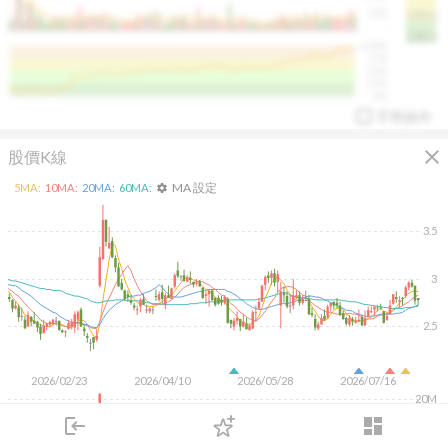
50K
1393.1
1381.1
%
100%
%
75%
%
50%
%
25%
%
0%
手勢操作
close
股價K線
MA 設定
5
MA:
10
MA:
20
MA:
60
MA:
settings
3.5
3
arrow_drop_up
PL 指標:
94.88
%
2.5
2026/02/23
2026/04/10
2026/05/28
2026/07/16
20M
login
dashboard
10M
市場
追蹤
下單
交易
登入