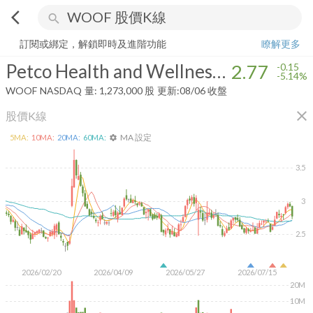
arrow_back_ios
search
Petco Health and Wellness Company, Inc.
2.77
-5.14%
量:
1,273,000
訂閱或綁定，解鎖即時及進階功能
瞭解更多
Petco Health and Wellness Company, Inc.
2.77
-0.15
-5.14%
WOOF
NASDAQ
量:
1,273,000
股
更新:
08/06 收盤
close
股價K線
MA 設定
5
MA:
10
MA:
20
MA:
60
MA:
settings
3.5
3
2.5
2026/02/20
2026/04/09
2026/05/27
2026/07/15
20M
10M