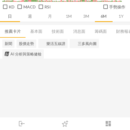
KD
MACD
RSI
手勢操作
日
週
月
1M
3M
6M
1Y
推薦卡片
基本面
技術面
消息面
籌碼面
財務報
新聞
股價走勢
樂活五線譜
三多風向圖
AI 分析與策略健檢
login
dashboard
市場
追蹤
下單
交易
登入