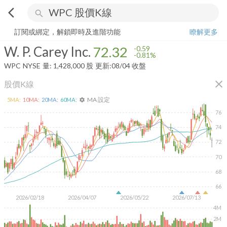
arrow_back_ios
search
W. P. Carey Inc.
72.32
-0.81%
量:
1,428,000
股
訂閱或綁定，解鎖即時及進階功能
瞭解更多
W. P. Carey Inc.
72.32
-0.59
-0.81%
WPC
NYSE
量:
1,428,000
股
更新:
08/04 收盤
close
股價K線
MA 設定
5
MA:
10
MA:
20
MA:
60
MA:
settings
76
74
72
70
68
66
2026/02/18
2026/04/07
2026/05/22
2026/07/13
4M
2M