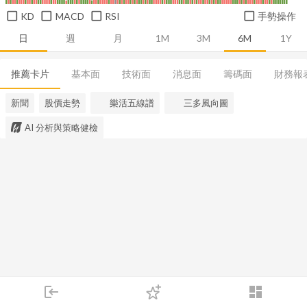
KD
MACD
RSI
手勢操作
日
週
月
1M
3M
6M
1Y
推薦卡片
基本面
技術面
消息面
籌碼面
財務報
新聞
股價走勢
樂活五線譜
三多風向圖
AI 分析與策略健檢
login
dashboard
市場
追蹤
下單
交易
登入