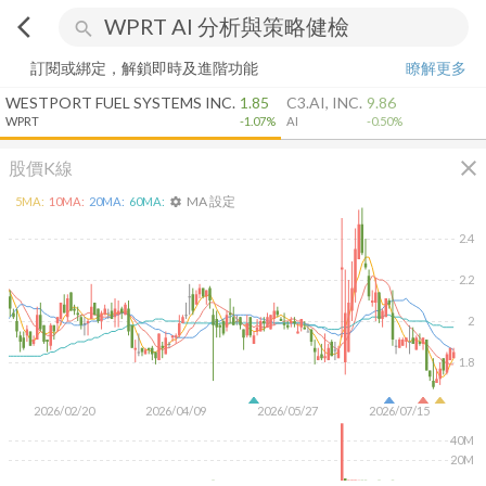
arrow_back_ios
search
訂閱或綁定，解鎖即時及進階功能
瞭解更多
WESTPORT FUEL SYSTEMS INC.
1.85
C3.AI, INC.
9.86
WPRT
-1.07%
AI
-0.50%
close
股價K線
MA 設定
5
MA:
10
MA:
20
MA:
60
MA:
settings
2.4
2.2
2
1.8
2026/02/20
2026/04/09
2026/05/27
2026/07/15
40M
20M