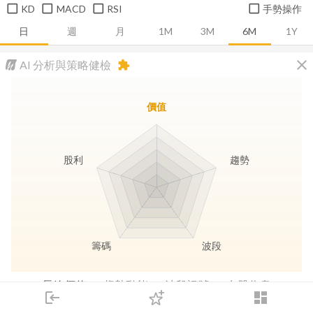
KD
MACD
RSI
手勢操作
日
週
月
1M
3M
6M
1Y
close
AI 分析與策略健檢
extension
價值
股利
趨勢
籌碼
波段
長線價值
趨勢動能
波段訊號
存股收息
login
dashboard
市場
追蹤
下單
交易
登入