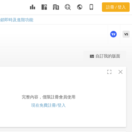
leaderboard
public
phone_iphone
註冊 / 登入
WRD
WRD
解鎖即時及進階功能
VS
更強大的進階價量圖表
自訂我的版面
view_quilt
完整內容，僅限註冊會員使用
fullscreen
close
註冊/登入解鎖
完整內容，僅限註冊會員使用
現在免費註冊/登入