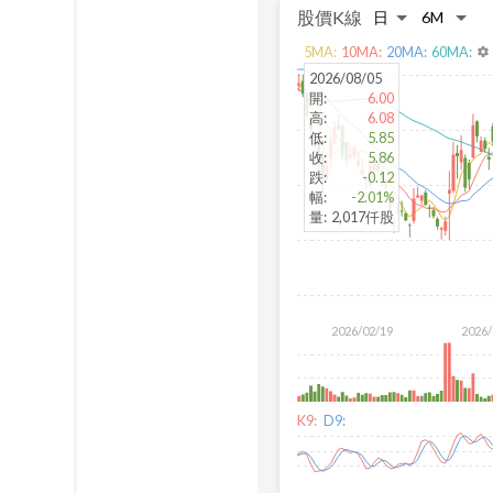
股價K線
5
MA:
10
MA:
20
MA:
60
MA:
settings
2026/08/05
開
:
6.00
高
:
6.08
低
:
5.85
收
:
5.86
跌
:
-0.12
幅
:
-2.01%
量
:
2,017仟股
2026/02/19
2026/
K9:
D9: