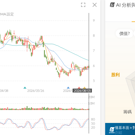
fullscreen
close
AI 分
MA 設定
9
價值
?
8
7
6
股利
5
04/08
2026/05/26
2026/07/14
2026/08/05
20M
10M
籌碼
80
50
懂基本面 +
20
介紹