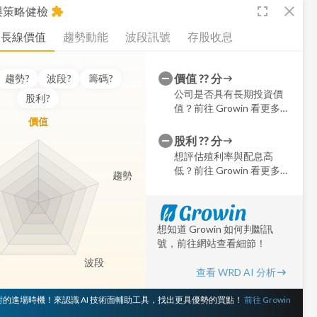
fullscreen
close
析與策略健檢
extension
長線價值
趨勢動能
波段訊號
存股收息
價值
??
分
趨勢
?
波段
?
籌碼
?
公司是否具有長期投資價
股利
?
值？前往 Growin 看更多細
價值
節
股利
??
分
想評估殖利率與配息高
低？前往 Growin 看更多細
趨勢
節
想知道 Growin 如何判斷訊
號，前往網站查看細節！
波段
查看 WRD AI 分析
 對的進場時機！來認識 AI 技術面輔助工具，找出更具優勢的買點！
前往 Growin