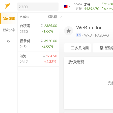
arrow_drop_down
08/06
加權
214.9
arrow_drop_down
arrow_drop_down
解鎖即時行情及進階功能
44396.70
更新
0.48
%
「綁定合作券商帳戶」或「訂閱任一
chevron_left
名稱
漲跌幅
info_outline
我的追蹤
方案」，即可解鎖以下功能：
即時行情
台積電
2365.00
WeRide Inc.
即時市況與排行
親友分享
-1.66%
2330
到價通知
WRD
NASDAQ
US
成交金額熱力圖
聯發科
3920.00
edit_note
-2.00%
2454
前往方案訂閱
三多風向圖
樂活五
如何綁定合作券商
鴻海
264.50
股價走勢
+2.32%
2317
完