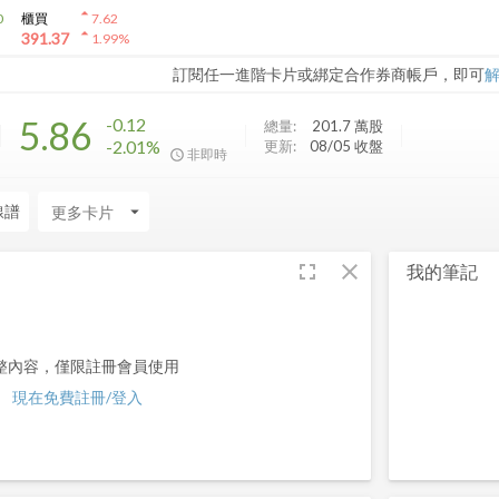
arrow_drop_up
0
櫃買
7.62
arrow_drop_up
391.37
1.99
%
訂閱任一進階卡片或綁定合作券商帳戶，即可
5.86
-0.12
總量:
201.7 萬
股
-2.01%
更新:
08/05 收盤
非即時
線譜
arrow_drop_down
fullscreen
close
我的筆記
整內容，僅限註冊會員使用
現在免費註冊/登入