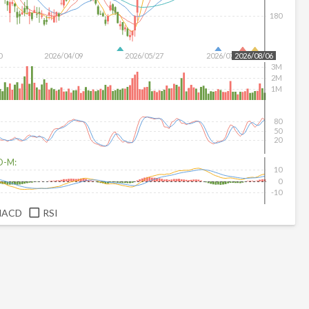
180
0
2026/04/09
2026/05/27
2026/07/15
2026/08/06
3M
2M
1M
80
50
20
D-M:
10
0
-10
MACD
RSI