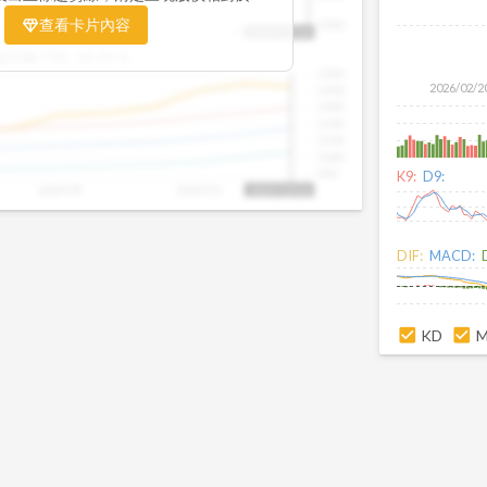
置。當股價落在上方紅色區間，代表股價
查看卡片內容
1000
25/09
2025/09
2025/10
2025/10/14
、短線可能過熱；反之，若接近下方綠色
盤距離下限:
38.09
%
現被低估的買進機會。五線譜不只是技術
1500
你掌握「合理價帶」與「長期趨勢」的工
2026/02/2
1400
更有依據、更有信心。
1300
1200
1100
1000
900
K9:
D9:
2025/09
2025/10
2025/10/14
DIF:
MACD:
KD