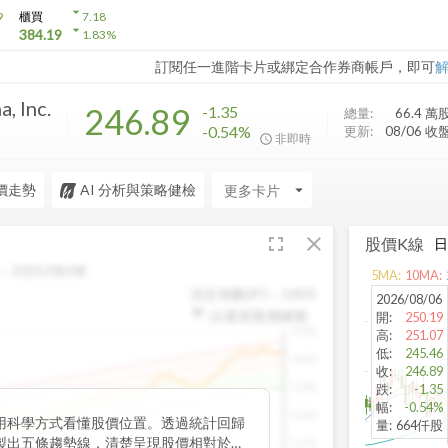
arrow_drop_down
9
櫃買
7.18
arrow_drop_down
384.19
1.83
%
訂閱任一進階卡片或綁定合作券商帳戶，即可
, Inc.
246.89
-1.35
總量:
66.4 萬
-0.54%
更新:
08/06 收
非即時
價走勢
AI 分析與策略健檢
arrow_drop_down
fullscreen
close
股價K線
：
2025/08/08
5
MA:
10
MA:
決定係數(R²)：
0.805
2026/08/06
以還原股價繪製
開
:
250.19
1500
高
:
251.07
低
:
245.46
1400
收
:
246.89
1300
跌
:
-1.35
幅
:
-0.54%
1200
用科學方式看懂股價位置。透過統計回歸
量
:
664仟股
製出五條趨勢線，清楚呈現股價相對於長
1100