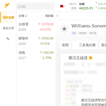
arrow_drop_down
08/07
加權
170.7
arrow_drop_down
arrow_drop_down
解鎖即時行情及進階功能
44225.91
更新
0.38
%
「綁定合作券商帳戶」或「訂閱任一
chevron_left
名稱
漲跌幅
info_outline
我的追蹤
方案」，即可解鎖以下功能：
即時行情
台積電
2370.00
Williams-Sonoma
即時市況與排行
親友分享
+0.21%
2330
到價通知
WSM
NYSE
US
成交金額熱力圖
聯發科
3900.00
edit_note
-0.51%
2454
前往方案訂閱
新聞
三多風向圖
股
如何綁定合作券商
鴻海
260.00
樂活五線譜
-1.70%
extension
2317
區間(年)
起始日
變異係數(CV)：
2.98
%
2025/10/14
還原價
:
1425.00
+2SD
:
1468.70
+1SD
:
1428.01
TL
:
1386.85
樂活五線譜幫你
-1SD
:
1345.34
與標準差區間繪