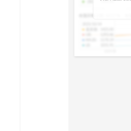
-2SD
:
1303.48
期均衡區間的位
2025/08
20
已偏離長期平均
收盤距離上限:
10.17
%
收
區間，則可能出
分析，更是幫助
2025/10/14
具，讓投資判斷
還原價
:
1425.00
UB
:
1293.46
MA20
:
1170.19
LB
:
1031.91
2025/08