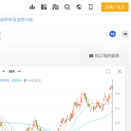
WSM 樂活五
leaderboard
public
phone_iphone
註冊 / 登入
線譜
WSM 樂活五線譜
解鎖即時及進階功能
股
VS
盤
更強大的進階價量圖表
自訂我的版面
view_quilt
完整內容，僅限註冊會員使用
fullscreen
close
註冊/登入解鎖
20
MA:
60
MA:
MA 設定
settings
240
220
200