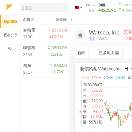
arrow_drop_down
08/07
加權
170.7
arrow_drop_down
arrow_drop_down
解鎖即時行情及進階功能
44225.91
更新
0.38
%
「綁定合作券商帳戶」或「訂閱任一
chevron_left
名稱
漲跌幅
info_outline
我的追蹤
方案」，即可解鎖以下功能：
即時行情
台積電
2370.00
33
Watsco, Inc.
即時市況與排行
親友分享
+0.21%
2330
+2.
WSO
US
到價通知
成交金額熱力圖
聯發科
3900.00
edit_note
新聞
三多風向圖
-0.51%
2454
前往方案訂閱
如何綁定合作券商
鴻海
260.00
股價K線
Watsco, Inc.
-1.70%
2317
5
MA:
10
MA:
20
MA:
60
MA:
settings
2026/08/07
開
:
321.22
高
:
333.53
低
:
321.00
收
:
330.10
漲
:
+9.08
幅
:
+2.83%
量
:
567仟股