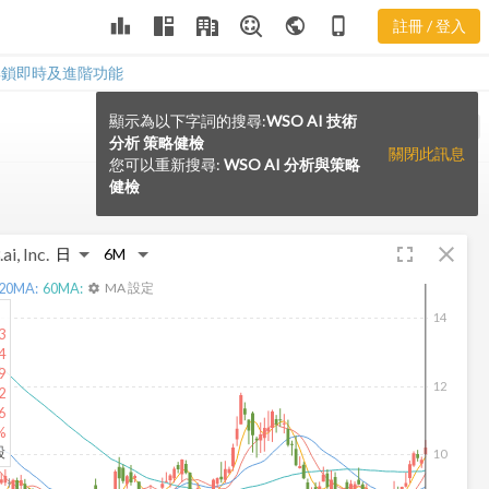
leaderboard
public
phone_iphone
註冊 / 登入
解鎖即時及進階功能
顯示為以下字詞的搜尋:
WSO AI 技術
VS
分析 策略健檢
關閉此訊息
您可以重新搜尋:
WSO AI 分析與策略
健檢
fullscreen
close
ai, Inc.
20
MA:
60
MA:
MA 設定
settings
14
3
4
9
12
2
6
%
股
10