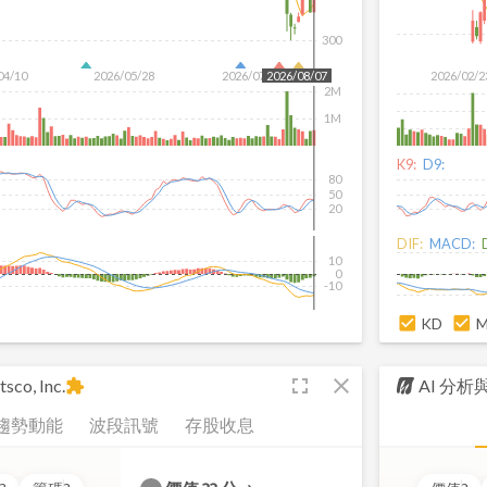
300
04/10
2026/05/28
2026/07/16
2026/02/2
2026/08/07
2M
1M
K9:
D9:
80
50
20
DIF:
MACD:
10
0
-10
KD
fullscreen
close
sco, Inc.
AI 分
extension
趨勢動能
波段訊號
存股收息