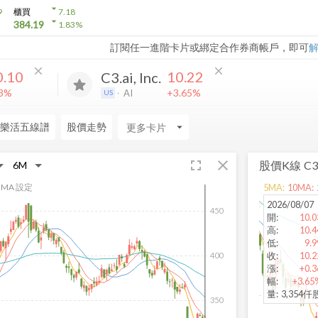
arrow_drop_down
9
櫃買
7.18
arrow_drop_down
384.19
1.83
%
訂閱任一進階卡片或綁定合作券商帳戶，即可
close
close
0.10
10.22
C3.ai, Inc.
83%
+3.65%
AI
US
樂活五線譜
股價走勢
arrow_drop_down
fullscreen
close
股價K線
C3.
MA 設定
5
MA:
10
MA:
2026/08/07
450
開
:
10.0
高
:
10.4
低
:
9.9
收
:
10.2
400
漲
:
+0.3
幅
:
+3.65
量
:
3,354仟
350