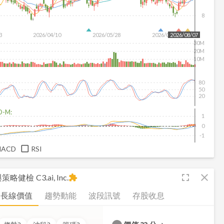
8
3
2026/04/10
2026/05/28
2026/07/16
2026/08/07
30M
20M
10M
80
50
20
D-M:
1
0
-1
MACD
RSI
fullscreen
close
析與策略健檢
C3.ai, Inc.
extension
長線價值
趨勢動能
波段訊號
存股收息