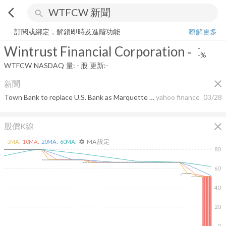
arrow_back_ios
search
Wintrust Financial Corporation
-
-%
量:
-
股
訂閱或綁定，解鎖即時及進階功能
瞭解更多
Wintrust Financial Corporation
-
-
-%
WTFCW
NASDAQ
量:
-
股
更新:
-
close
新聞
Town Bank to replace U.S. Bank as Marquette University&apos;s banking partner
yahoo finance
03/28
close
股價K線
MA 設定
5
MA:
10
MA:
20
MA:
60
MA:
settings
80
60
40
20
0