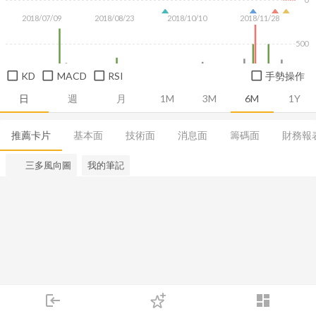
2018/07/09
2018/08/23
2018/10/10
2018/11/28
500
KD
MACD
RSI
手勢操作
日
週
月
1M
3M
6M
1Y
推薦卡片
基本面
技術面
消息面
籌碼面
財務報
三多風向圖
我的筆記
login
dashboard
市場
追蹤
下單
交易
登入