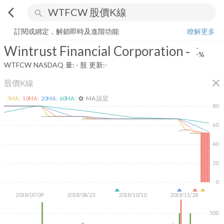
arrow_back_ios
search
Wintrust Financial Corporation
-
-%
量:
-
股
訂閱或綁定，解鎖即時及進階功能
瞭解更多
Wintrust Financial Corporation
-
-
-%
WTFCW
NASDAQ
量:
-
股
更新:
-
close
股價K線
MA 設定
5
MA:
10
MA:
20
MA:
60
MA:
settings
80
60
40
20
0
2018/07/09
2018/08/23
2018/10/10
2018/11/28
500