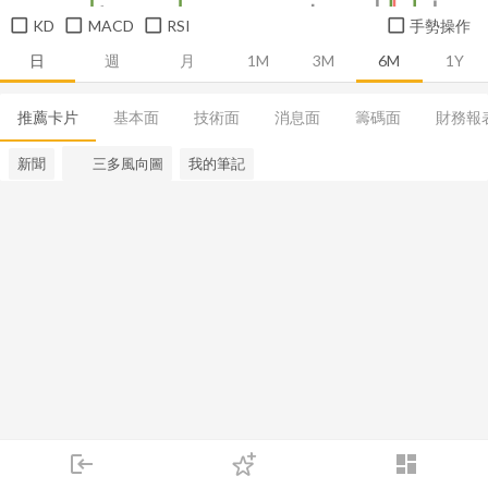
KD
MACD
RSI
手勢操作
日
週
月
1M
3M
6M
1Y
推薦卡片
基本面
技術面
消息面
籌碼面
財務報
新聞
三多風向圖
我的筆記
login
dashboard
市場
追蹤
下單
交易
登入