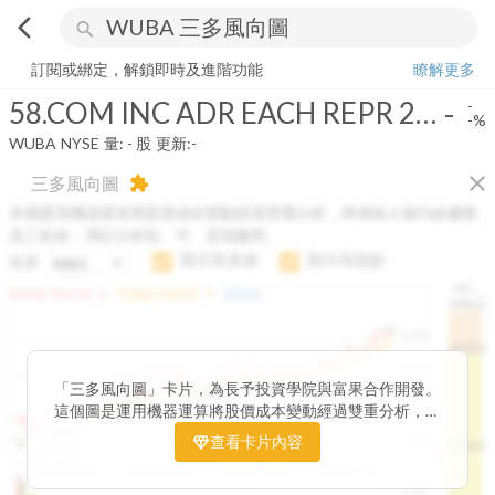
arrow_back_ios
search
58.COM INC ADR EACH REPR 2 COM USD0.00001
-
-%
量:
-
股
訂閱或綁定，解鎖即時及進階功能
瞭解更多
58.COM INC ADR EACH REPR 2 COM USD0.00001
-
-
-%
WUBA
NYSE
量:
-
股
更新:
-
close
三多風向圖
extension
本圖運用機器運算將股價成本變動經過雙重分析，將傳統 6 條均線彙整
為三多線，用以分析短、中、長期趨勢。
顯示長多線
顯示高低點
短多
H.C.
arrow_drop_up
arrow_drop_up
短多線:
1426.00
中多線:
1366.85
長多線:
-
1496.0
1,400
1474.0
1195.22
1185.26
1,200
1155.38
1100.60
「三多風向圖」卡片，為長予投資學院與富果合作開發。
1140.44
1130.48
1120.52
1060.76
1,000
這個圖是運用機器運算將股價成本變動經過雙重分析，把
899.40
傳統 6 條均線彙整為三多線，用以分析短、中、長期股價
查看卡片內容
800
1426.0
812.75
趨勢。
2025/04/23
2025/07/16
2025/08/20
2025/09/24
100K