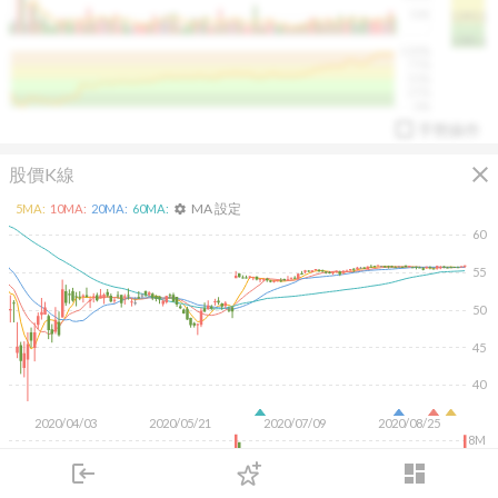
50K
1393.1
1381.1
%
100%
%
75%
%
50%
%
25%
%
0%
手勢操作
close
股價K線
MA 設定
5
MA:
10
MA:
20
MA:
60
MA:
settings
60
55
50
arrow_drop_up
PL 指標:
94.88
%
45
40
2020/04/03
2020/05/21
2020/07/09
2020/08/25
8M
6M
4M
login
dashboard
2M
市場
追蹤
下單
交易
登入