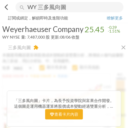
arrow_back_ios
search
Weyerhaeuser Company
25.45
-1.51%
量:
7,487,000
股
訂閱或綁定，解鎖即時及進階功能
瞭解更多
Weyerhaeuser Company
25.45
-0.39
-1.51%
WY
NYSE
量:
7,487,000
股
更新:
08/06 收盤
close
三多風向圖
extension
本圖運用機器運算將股價成本變動經過雙重分析，將傳統 6 條均線彙整
為三多線，用以分析短、中、長期趨勢。
顯示長多線
顯示高低點
短多
H.C.
arrow_drop_up
arrow_drop_up
短多線:
1426.00
中多線:
1366.85
長多線:
-
1496.0
1,400
1474.0
1195.22
1185.26
1,200
1155.38
1100.60
「三多風向圖」卡片，為長予投資學院與富果合作開發。
1140.44
1130.48
1120.52
1060.76
1,000
這個圖是運用機器運算將股價成本變動經過雙重分析，把
899.40
傳統 6 條均線彙整為三多線，用以分析短、中、長期股價
查看卡片內容
800
1426.0
812.75
趨勢。
2025/04/23
2025/07/16
2025/08/20
2025/09/24
100K