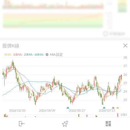
50K
1393.1
1381.1
%
100%
%
75%
%
50%
%
25%
%
0%
手勢操作
close
股價K線
MA 設定
5
MA:
10
MA:
20
MA:
60
MA:
settings
28
27
26
arrow_drop_up
PL 指標:
94.88
%
25
24
23
2026/02/20
2026/04/09
2026/05/27
2026/07/15
10M
5M
login
dashboard
市場
追蹤
下單
交易
登入