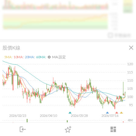
50K
1393.1
1381.1
%
100%
%
75%
%
50%
%
25%
%
0%
手勢操作
close
股價K線
MA 設定
5
MA:
10
MA:
20
MA:
60
MA:
settings
120
115
110
arrow_drop_up
PL 指標:
94.88
%
105
100
95
2026/02/23
2026/04/10
2026/05/28
2026/07/16
4M
2M
login
dashboard
市場
追蹤
下單
交易
登入