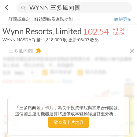
arrow_back_ios
search
Wynn Resorts, Limited
102.54
+
1.02%
量:
1,318,000
股
訂閱或綁定，解鎖即時及進階功能
瞭解更多
Wynn Resorts, Limited
102.54
+
1.04
1.02%
WYNN
NASDAQ
量:
1,318,000
股
更新:
08/07 收盤
close
三多風向圖
extension
本圖運用機器運算將股價成本變動經過雙重分析，將傳統 6 條均線彙整
為三多線，用以分析短、中、長期趨勢。
顯示長多線
顯示高低點
短多
H.C.
arrow_drop_up
arrow_drop_up
短多線:
1426.00
中多線:
1366.85
長多線:
-
1496.0
1,400
1474.0
1195.22
1185.26
1,200
1155.38
1100.60
「三多風向圖」卡片，為長予投資學院與富果合作開發。
1140.44
1130.48
1120.52
1060.76
1,000
這個圖是運用機器運算將股價成本變動經過雙重分析，把
899.40
傳統 6 條均線彙整為三多線，用以分析短、中、長期股價
查看卡片內容
800
1426.0
812.75
趨勢。
2025/04/23
2025/07/16
2025/08/20
2025/09/24
100K