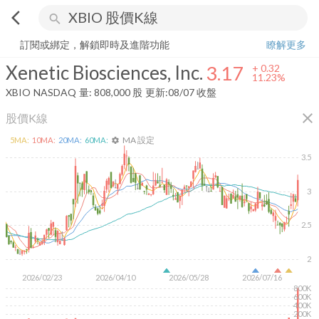
arrow_back_ios
search
Xenetic Biosciences, Inc.
3.17
+
11.23%
量:
808,000
股
訂閱或綁定，解鎖即時及進階功能
瞭解更多
Xenetic Biosciences, Inc.
3.17
+
0.32
11.23%
XBIO
NASDAQ
量:
808,000
股
更新:
08/07 收盤
close
股價K線
MA 設定
5
MA:
10
MA:
20
MA:
60
MA:
settings
3.5
3
2.5
2
2026/02/23
2026/04/10
2026/05/28
2026/07/16
800K
600K
400K
200K