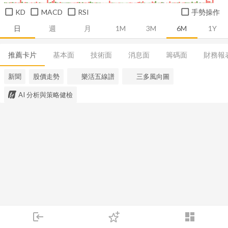
KD
MACD
RSI
手勢操作
日
週
月
1M
3M
6M
1Y
推薦卡片
基本面
技術面
消息面
籌碼面
財務報
新聞
股價走勢
樂活五線譜
三多風向圖
AI 分析與策略健檢
login
dashboard
市場
追蹤
下單
交易
登入