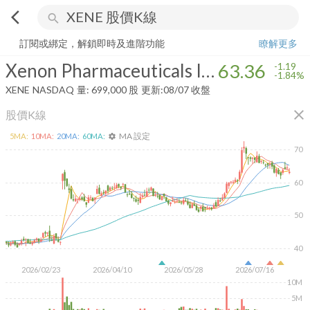
arrow_back_ios
search
Xenon Pharmaceuticals Inc.
63.36
-1.84%
量:
699,000
股
訂閱或綁定，解鎖即時及進階功能
瞭解更多
Xenon Pharmaceuticals Inc.
63.36
-1.19
-1.84%
XENE
NASDAQ
量:
699,000
股
更新:
08/07 收盤
close
股價K線
MA 設定
5
MA:
10
MA:
20
MA:
60
MA:
settings
70
60
50
40
2026/02/23
2026/04/10
2026/05/28
2026/07/16
10M
5M