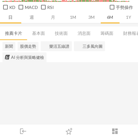
KD
MACD
RSI
手勢操作
日
週
月
1M
3M
6M
1Y
推薦卡片
基本面
技術面
消息面
籌碼面
財務報
新聞
股價走勢
樂活五線譜
三多風向圖
AI 分析與策略健檢
login
dashboard
市場
追蹤
下單
交易
登入