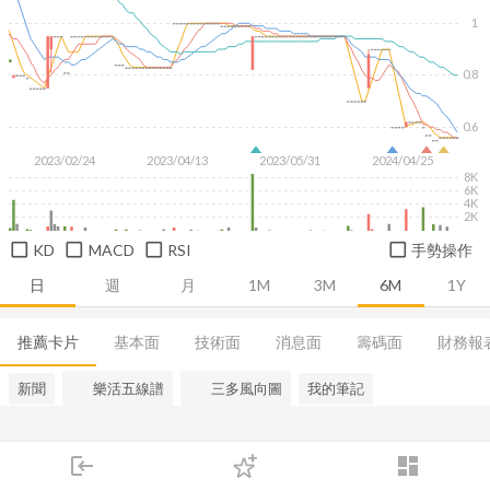
1
0.8
0.6
2023/02/24
2023/04/13
2023/05/31
2024/04/25
8K
6K
4K
2K
KD
MACD
RSI
手勢操作
日
週
月
1M
3M
6M
1Y
推薦卡片
基本面
技術面
消息面
籌碼面
財務報
新聞
樂活五線譜
三多風向圖
我的筆記
login
dashboard
市場
追蹤
下單
交易
登入