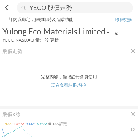
arrow_back_ios
search
Yulong Eco-Materials Limited
-
-%
量:
-
股
訂閱或綁定，解鎖即時及進階功能
瞭解更多
Yulong Eco-Materials Limited
-
-
-%
YECO
NASDAQ
量:
-
股
更新:
-
close
股價走勢
完整內容，僅限註冊會員使用
現在免費註冊/登入
close
股價K線
MA 設定
5
MA:
10
MA:
20
MA:
60
MA:
settings
1.2