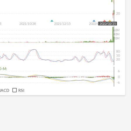
20
3
2021/10/28
2021/12/15
2022/02/02
2022/02/25
60M
40M
20M
80
50
20
D-M:
6
0
-6
MACD
RSI