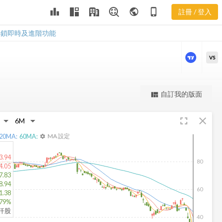
YNDX 股價走
leaderboard
public
phone_iphone
註冊 / 登入
勢
YNDX 股價走勢
解鎖即時及進階功能
VS
更強大的進階價量圖表
自訂我的版面
view_quilt
完整內容，僅限註冊會員使用
fullscreen
close
註冊/登入解鎖
20
MA:
60
MA:
MA 設定
settings
3.94
80
4.05
7.83
8.94
60
1.38
.79%
4仟股
40