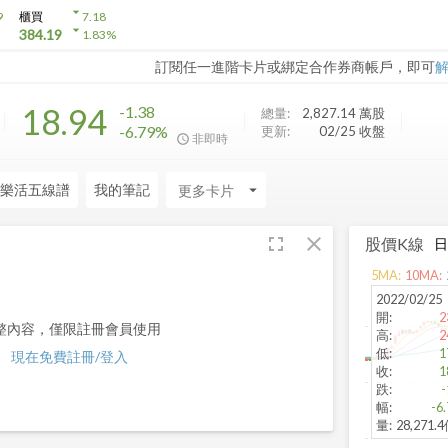
arrow_drop_down
9
櫃買
7.18
arrow_drop_down
384.19
1.83
%
訂閱任一進階卡片或綁定合作券商帳戶，即可
18.94
-1.38
總量:
2,827.14 萬
股
-6.79%
更新:
02/25 收盤
非即時
樂活五線譜
我的筆記
arrow_drop_down
fullscreen
close
股價K線
5
MA:
10
MA:
2022/02/25
開
:
2
整內容，僅限註冊會員使用
高
:
2
低
:
1
現在免費註冊/登入
收
:
1
跌
:
-
幅
:
-6
量
:
28,271.