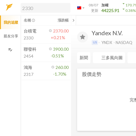
arrow_drop_down
08/07
加權
170.7
arrow_drop_down
arrow_drop_down
解鎖即時行情及進階功能
44225.91
更新
0.38
%
「綁定合作券商帳戶」或「訂閱任一
chevron_left
名稱
漲跌幅
info_outline
我的追蹤
方案」，即可解鎖以下功能：
即時行情
台積電
2370.00
Yandex N.V.
即時市況與排行
親友分享
+0.21%
2330
到價通知
YNDX
NASDAQ
US
成交金額熱力圖
聯發科
3900.00
edit_note
-0.51%
2454
前往方案訂閱
新聞
三多風向圖
如何綁定合作券商
鴻海
260.00
股價走勢
-1.70%
2317
完