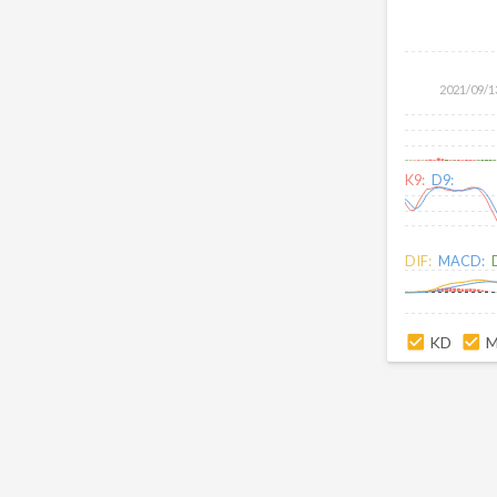
2021/09/1
K9:
D9:
DIF:
MACD:
KD