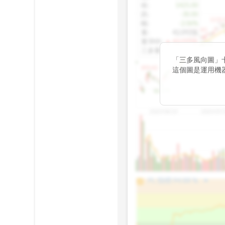
收
:
1425.00
跌
:
-30.00
1155.
幅
:
-2.06%
1100.60
量
:
42,092張
量5MA
:
▲ 43,010張
1060.76
三多量
:
-
「三多風向圖」
899.40
這個圖是運用機
傳統 6 條均線
趨勢。
812.75
2025/04/23
2025/07/
arrow_drop_up
100%
PL 指標:
94.88
%
75%
50%
25%