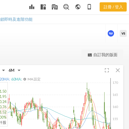
YUM 三多風
leaderboard
public
phone_iphone
註冊 / 登入
向圖
YUM 三多風向圖
解鎖即時及進階功能
VS
更強大的進階價量圖表
自訂我的版面
view_quilt
完整內容，僅限註冊會員使用
fullscreen
close
註冊/登入解鎖
20
MA:
60
MA:
MA 設定
settings
170
1.50
165
1.95
0.24
0.76
160
1.52
.00%
155
5仟股