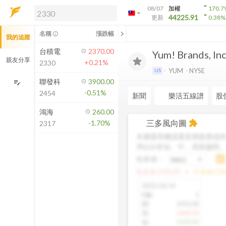
arrow_drop_down
08/07
加權
170.7
arrow_drop_down
arrow_drop_down
解鎖即時行情及進階功能
44225.91
更新
0.38
%
「綁定合作券商帳戶」或「訂閱任一
chevron_left
名稱
漲跌幅
info_outline
我的追蹤
方案」，即可解鎖以下功能：
即時行情
台積電
2370.00
Yum! Brands, Inc
即時市況與排行
親友分享
+0.21%
2330
到價通知
YUM
NYSE
US
成交金額熱力圖
聯發科
3900.00
edit_note
-0.51%
2454
前往方案訂閱
新聞
樂活五線譜
股
如何綁定合作券商
鴻海
260.00
三多風向圖
-1.70%
extension
2317
本圖運用機器運算將股價成本
用以分析短、中、長期趨勢
短多線：
arrow_drop_up
短多線:
1426.00
中多線:
136
2025/10/14
K數
:
1
開
:
1455.00
高
:
1460.00
低
:
1420.00