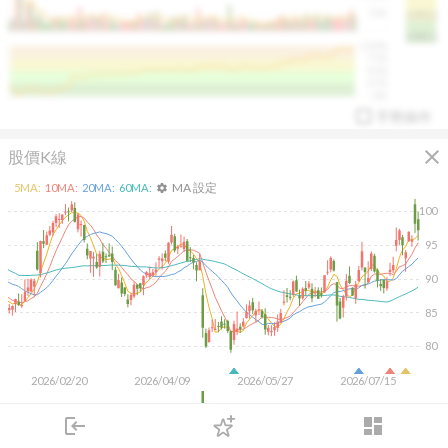
50K
1393.1
1381.1
%
100%
%
75%
%
50%
%
25%
%
0%
手勢操作
close
股價K線
MA 設定
5
MA:
10
MA:
20
MA:
60
MA:
settings
100
95
90
arrow_drop_up
PL 指標:
94.88
%
85
80
2026/02/20
2026/04/09
2026/05/27
2026/07/15
5M
login
dashboard
市場
追蹤
下單
交易
登入