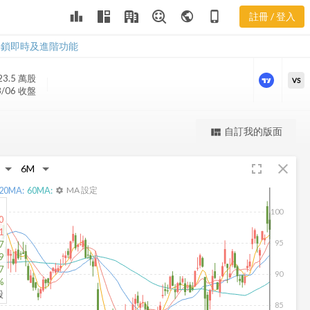
ZBH 樂活五線
leaderboard
public
phone_iphone
註冊 / 登入
譜
ZBH 樂活五線譜
解鎖即時及進階功能
23.5 萬
股
VS
8/06 收盤
更強大的進階價量圖表
自訂我的版面
view_quilt
完整內容，僅限註冊會員使用
fullscreen
close
註冊/登入解鎖
20
MA:
60
MA:
MA 設定
settings
100
0
1
95
7
9
7
90
%
股
85