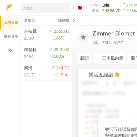
arrow_drop_down
08/06
加權
214.9
arrow_drop_down
arrow_drop_down
解鎖即時行情及進階功能
44396.70
更新
0.48
%
「綁定合作券商帳戶」或「訂閱任一
chevron_left
名稱
漲跌幅
info_outline
我的追蹤
方案」，即可解鎖以下功能：
即時行情
台積電
2365.00
Zimmer Biomet H
即時市況與排行
親友分享
-1.66%
2330
到價通知
ZBH
NYSE
US
成交金額熱力圖
聯發科
3920.00
edit_note
-2.00%
2454
前往方案訂閱
新聞
三多風向圖
股
如何綁定合作券商
鴻海
264.50
樂活五線譜
+2.32%
extension
2317
區間(年)
起始日
變異係數(CV)：
2.98
%
2025/10/14
還原價
:
1425.00
+2SD
:
1468.70
+1SD
:
1428.01
TL
:
1386.85
樂活五線譜幫你
-1SD
:
1345.34
與標準差區間繪