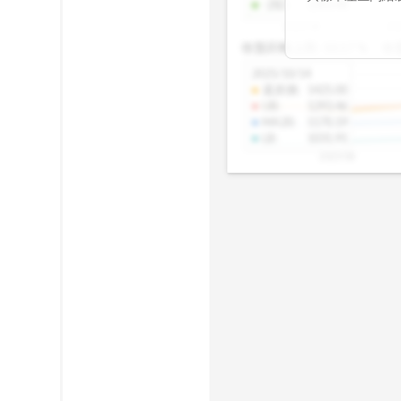
-2SD
:
1303.48
期均衡區間的位
2025/08
20
已偏離長期平均
收盤距離上限:
10.17
%
收
區間，則可能出
分析，更是幫助
2025/10/14
具，讓投資判斷
還原價
:
1425.00
UB
:
1293.46
MA20
:
1170.19
LB
:
1031.91
2025/08