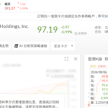
arrow_drop_up
0
櫃買
7.62
arrow_drop_up
391.37
1.99
%
訂閱任一進階卡片或綁定合作券商帳戶，即可
oldings, Inc.
97.19
-0.97
總量:
2
-0.99%
更新:
0
非即時
價走勢
AI 分析與策略健檢
arrow_drop_down
fullscreen
close
股價K線
：
2025/08/08
5
MA:
10
MA:
決定係數(R²)：
0.805
2026/08/06
以還原股價繪製
開
:
98.8
1500
高
:
99.9
低
:
95.6
1400
收
:
97.1
1300
跌
:
-0.9
幅
:
-0.99
1200
用科學方式看懂股價位置。透過統計回歸
量
:
2,235仟
製出五條趨勢線，清楚呈現股價相對於長
1100