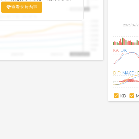
置。當股價落在上方紅色區間，代表股價
查看卡片內容
1000
25/09
2025/09
2025/10
2025/10/14
、短線可能過熱；反之，若接近下方綠色
盤距離下限:
38.09
%
現被低估的買進機會。五線譜不只是技術
1500
你掌握「合理價帶」與「長期趨勢」的工
2026/02/2
1400
更有依據、更有信心。
1300
1200
1100
1000
900
K9:
D9:
2025/09
2025/10
2025/10/14
DIF:
MACD:
KD