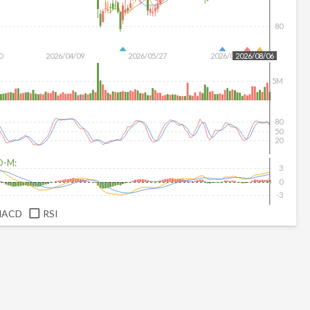
80
0
2026/04/09
2026/05/27
2026/07/15
2026/08/06
5M
80
50
20
D-M:
3
0
-3
MACD
RSI