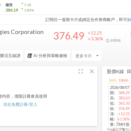
arrow_drop_down
9
櫃買
7.18
arrow_drop_down
384.19
1.83
%
訂閱任一進階卡片或綁定合作券商帳戶，即可
gies Corporation
376.49
+12.25
+3.36%
非即時
樂活五線譜
AI 分析與策略健檢
arrow_drop_down
fullscreen
close
股價K線
5
MA:
10
MA:
2026/08/07
開
:
368.29
整內容，僅限註冊會員使用
高
:
383.63
低
:
365.50
現在免費註冊/登入
收
:
376.49
漲
:
+12.25
幅
:
+3.36%
量
:
734仟股