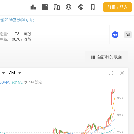
ZBRA 股價走
leaderboard
public
phone_iphone
註冊 / 登入
勢
ZBRA 股價走勢
解鎖即時及進階功能
總量:
73.4 萬
股
VS
更新:
08/07 收盤
更強大的進階價量圖表
自訂我的版面
view_quilt
完整內容，僅限註冊會員使用
fullscreen
close
註冊/登入解鎖
20
MA:
60
MA:
MA 設定
settings
350
300
250