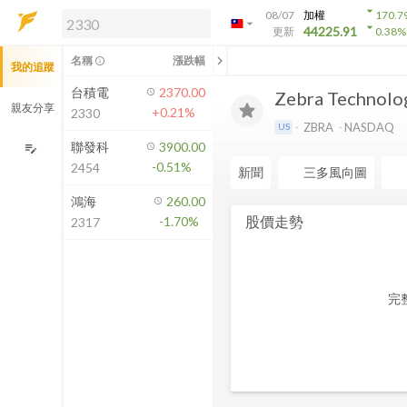
arrow_drop_down
08/07
加權
170.7
arrow_drop_down
arrow_drop_down
解鎖即時行情及進階功能
44225.91
更新
0.38
%
「綁定合作券商帳戶」或「訂閱任一
chevron_left
名稱
漲跌幅
info_outline
我的追蹤
方案」，即可解鎖以下功能：
即時行情
台積電
2370.00
Zebra Technolo
即時市況與排行
親友分享
+0.21%
2330
到價通知
ZBRA
NASDAQ
US
成交金額熱力圖
聯發科
3900.00
edit_note
-0.51%
2454
前往方案訂閱
新聞
三多風向圖
如何綁定合作券商
鴻海
260.00
股價走勢
-1.70%
2317
完