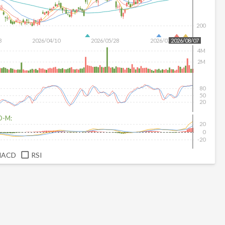
200
3
2026/04/10
2026/05/28
2026/07/16
2026/08/07
4M
2M
80
50
20
D-M:
20
0
-20
MACD
RSI