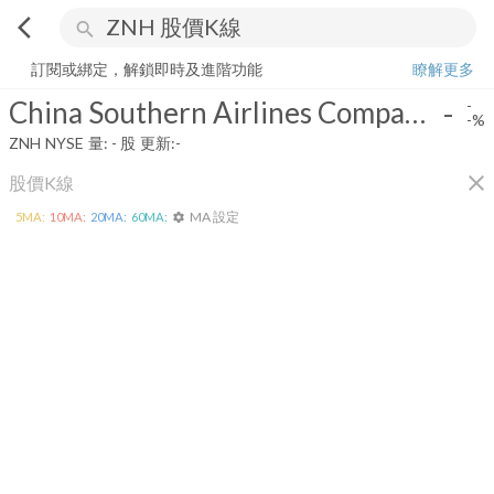
arrow_back_ios
search
China Southern Airlines Company Limited
-
-%
量:
-
股
訂閱或綁定，解鎖即時及進階功能
瞭解更多
China Southern Airlines Company Limited
-
-
-%
ZNH
NYSE
量:
-
股
更新:
-
close
股價K線
MA 設定
5
MA:
10
MA:
20
MA:
60
MA:
settings