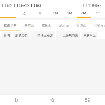
KD
MACD
RSI
手勢操作
日
週
月
1M
3M
6M
1Y
推薦卡片
基本面
技術面
消息面
籌碼面
財務報
新聞
股價走勢
樂活五線譜
三多風向圖
我的筆記
login
dashboard
市場
追蹤
下單
交易
登入