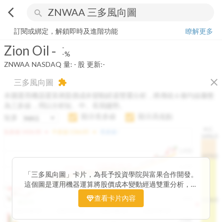
arrow_back_ios
search
Zion Oil
-
-%
量:
-
股
訂閱或綁定，解鎖即時及進階功能
瞭解更多
Zion Oil
-
-
-%
ZNWAA
NASDAQ
量:
-
股
更新:
-
close
三多風向圖
extension
本圖運用機器運算將股價成本變動經過雙重分析，將傳統 6 條均線彙整
為三多線，用以分析短、中、長期趨勢。
顯示長多線
顯示高低點
短多
H.C.
arrow_drop_up
arrow_drop_up
短多線:
1426.00
中多線:
1366.85
長多線:
-
1496.0
1,400
1474.0
1195.22
1185.26
1,200
1155.38
1100.60
「三多風向圖」卡片，為長予投資學院與富果合作開發。
1140.44
1130.48
1120.52
1060.76
1,000
這個圖是運用機器運算將股價成本變動經過雙重分析，把
899.40
傳統 6 條均線彙整為三多線，用以分析短、中、長期股價
查看卡片內容
800
1426.0
812.75
趨勢。
2025/04/23
2025/07/16
2025/08/20
2025/09/24
100K