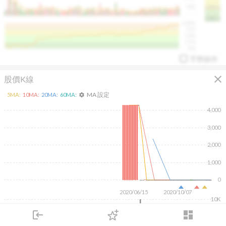
50K
1393.1
1381.1
%
100%
%
75%
%
50%
%
25%
%
0%
手勢操作
close
股價K線
MA 設定
5
MA:
10
MA:
20
MA:
60
MA:
settings
4,000
3,000
arrow_drop_up
PL 指標:
94.88
%
2,000
1,000
0
2020/06/15
2020/10/07
10K
5K
login
dashboard
市場
追蹤
下單
交易
登入