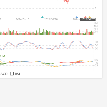
21
3
2026/04/10
2026/05/28
2026/07/16
2026/08/07
8M
6M
4M
2M
80
50
20
D-M:
0.5
0
-0.5
MACD
RSI