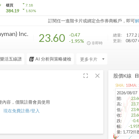
arrow_drop_down
9
櫃買
7.18
arrow_drop_down
384.19
1.83
%
訂閱任一進階卡片或綁定合作券商帳戶，即可
yman) Inc.
23.60
-0.47
總量:
177.2
-1.95%
更新:
08/07
非即時
樂活五線譜
AI 分析與策略健檢
arrow_drop_down
fullscreen
close
股價K線
5
MA:
10
MA:
2026/08/07
開
:
23.6
整內容，僅限註冊會員使用
高
:
23.7
低
:
23.4
現在免費註冊/登入
收
:
23.6
跌
:
-0.4
幅
:
-1.95
量
:
1,772仟