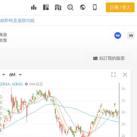
ZTO 股價走
leaderboard
public
phone_iphone
註冊 / 登入
勢
ZTO 股價走勢
解鎖即時及進階功能
 萬
股
VS
 收盤
更強大的進階價量圖表
自訂我的版面
view_quilt
完整內容，僅限註冊會員使用
fullscreen
close
註冊/登入解鎖
20
MA:
60
MA:
MA 設定
settings
26
0
25
3
0
24
0
7
23
%
股
22