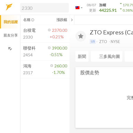
arrow_drop_down
08/07
加權
170.7
arrow_drop_down
arrow_drop_down
解鎖即時行情及進階功能
44225.91
更新
0.38
%
「綁定合作券商帳戶」或「訂閱任一
chevron_left
名稱
漲跌幅
info_outline
我的追蹤
方案」，即可解鎖以下功能：
即時行情
台積電
2370.00
ZTO Express (Ca
即時市況與排行
親友分享
+0.21%
2330
到價通知
ZTO
NYSE
US
成交金額熱力圖
聯發科
3900.00
edit_note
-0.51%
2454
前往方案訂閱
新聞
三多風向圖
如何綁定合作券商
鴻海
260.00
股價走勢
-1.70%
2317
完