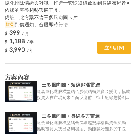
據化排除情緒與雜訊，打造一套從短線啟動到長線布局皆可
依據的完整趨勢選股工具。
備註：
此方案不含三多風向圖卡片
到價通知、台股即時行情
贈送
399
$
/
月
1,188
$
/
季
立即
訂閱
3,990
$
/
年
方案內容
三多風向圖・短線起漲雷達
這套量化選股模型結合股價結構與資金變化，協助
投資人在市場尚未全面反應前，找出短線趨勢剛啟
動、動能正逐步聚集的個股。核心指標「壓力參考
區間」可清楚呈現股價與壓力區間的距離與操作空
間，並以量化方式辨識被低估、具短線轉強潛力的
三多風向圖・長線多方雷達
標的。透過數據化分析排除情緒與雜訊，讓短線操
這套量化選股模型結合長期趨勢結構與資金流動，
作更有依據，也更貼近市場節奏。
協助投資人找出基期穩定、動能開始翻多的中長期
潛力個股。核心指標「壓力參考區間」可清楚呈現