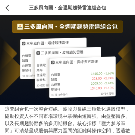
arrow_back_ios
三多風向圖・全週期趨勢雷達組合包
這套組合包一次整合短線、波段與長線三種量化選股模型，
協助投資人在不同市場環境中掌握由短轉強、由盤整轉多、
以及長期趨勢翻多的多周期機會。核心指標「壓力參考區
間」可清楚呈現股價與壓力區間的距離與操作空間，透過數